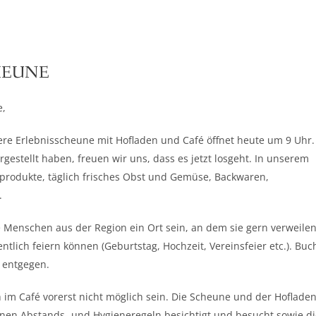
HEUNE
e,
sere Erlebnisscheune mit Hofladen und Café öffnet heute um 9 Uhr
gestellt haben, freuen wir uns, dass es jetzt losgeht. In unserem
produkte, täglich frisches Obst und Gemüse, Backwaren,
.
e Menschen aus der Region ein Ort sein, an dem sie gern verweilen
tlich feiern können (Geburtstag, Hochzeit, Vereinsfeier etc.). Bu
 entgegen.
im Café vorerst nicht möglich sein. Die Scheune und der Hoflade
nen Abstands- und Hygieneregeln besichtigt und besucht sowie di