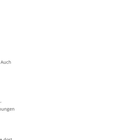
. Auch
,
chungen
n
e dort