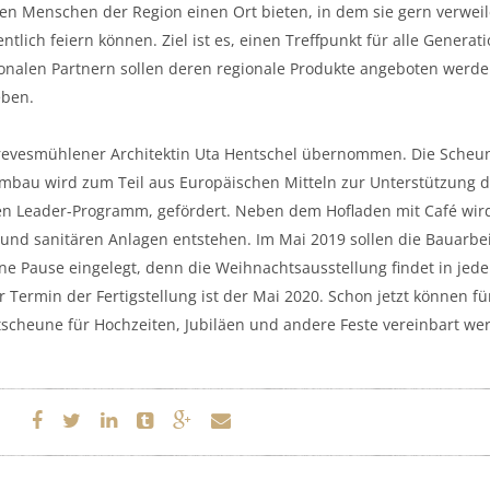
en Menschen der Region einen Ort bieten, in dem sie gern verweil
tlich feiern können. Ziel ist es, einen Treffpunkt für alle Generat
onalen Partnern sollen deren regionale Produkte angeboten werde
eben.
evesmühlener Architektin Uta Hentschel übernommen. Die Scheun
mbau wird zum Teil aus Europäischen Mitteln zur Unterstützung d
en Leader-Programm, gefördert. Neben dem Hofladen mit Café wir
nd sanitären Anlagen entstehen. Im Mai 2019 sollen die Bauarbe
ne Pause eingelegt, denn die Weihnachtsausstellung findet in jede
 Termin der Fertigstellung ist der Mai 2020. Schon jetzt können fü
ntscheune für Hochzeiten, Jubiläen und andere Feste vereinbart we